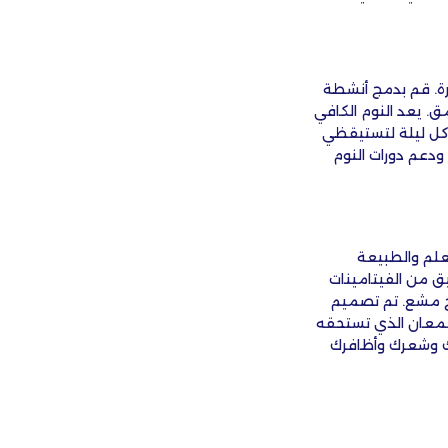
كرة. قم بدمج أنشطة
ق. يعد النوم الكافي
لى الحصول على 7 إلى 8 ساعات من الراحة كل ليلة لتستيقظي
 ودعم دورات النوم
علم والطبيعة
ق من الفيتامينات
هج مشع. تم تصميم
لمعان الذي تستحقه
ك وشعرك وأظافرك