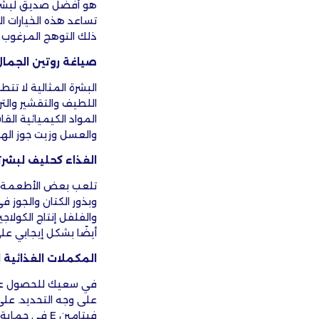
هو أفضل صديق لبشرتك
تساعد هذه الخيارات ال
ذلك التوهج المرغوب 
صياغة روتين الجما
البشرة المثالية لا تت
اللطيف والتقشير والت
المواد الكيميائية ال
والعسل وزيت جوز اله
الغذاء كحليف لبشر
وبذور الكتان والجوز 
والفلفل إنتاج الكولا
أيضًا بشكل إيجابي عل
المكملات الغذائية ل
في سعيك للحصول على 
على وجه التحديد. على
فيتامين
E
في حماية ال