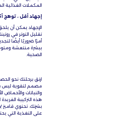
المكملات الغذائية الم
إجهاد أقل ، توهج أك
الإجهاد يمكن أن يلحق
تقليل التوتر في روتي
ببشرة منتعشة ومتوه
الصحية.
ارتق برحلتك نحو الحص
مصمم لتقوية ليس فقط
والنباتات والأحماض ا
هذه التركيبة الفريدة
بشرتك. تحتوي قاميز
W
على التغذية التي يح