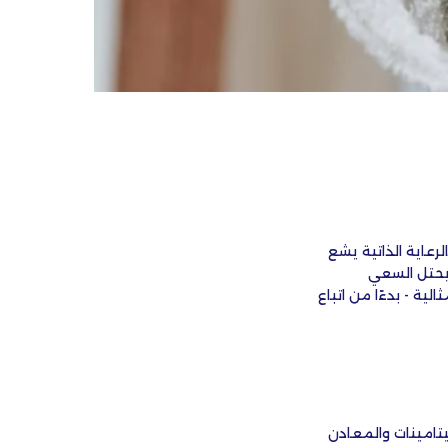
 بالرعاية الذاتية يشع
 يحتل السعي
ية - بدءًا من اتباع
يتامينات والمعادن