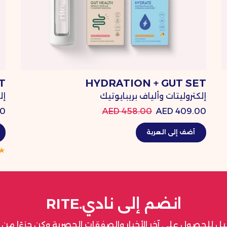
T
HYDRATION + GUT SET
إلكتروليتات وألياف بريبايوتيك
إل
AED
458.00 AED
409.00 AED
أضف إلى العربة
انضم إلى نادي.RITE
ل للحصول على آخر الأخبار والصفقات الحصرية وكن جزءًا من نادي