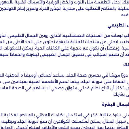
. أدخل الأطعمة مثل التوت والخضر الورقية والأسماك الغنية بالدهون
مليئة بالعناصر الغذائية على محاربة الجذور الحرة، وتعزيز إنتاج الكولا
فيه.
ل الطبيعي
طلب ترسانة من المنتجات الاصطناعية. اختاري روتين الجمال الطبيعي الذ
رطيب. ابحثي عن منتجات للعناية بالبشرة تحتوي على الحد الأدنى من الم
قاسية، ويفضل أن تكون غير مجربة علي الكائنات الحية. يمكن للمكونات ا
ند أن تصنع العجائب في تحقيق الجمال الطبيعي لبشرتك والحفاظ عليه.
تك
تلعب بعض الأطعمة دورًا مهمًا في تحس
في الحفاظ على مرونة الجلد، بينما تدعم الأطعمة الغنية بفيتامين سي
جين. تذكر أن اتباع نظام غذائي متوازن وصحي لا يساهم في الصحة الع
ى بشرتك.
جمال البشرة
بشرة مثالية، فكر في استكمال نظامك الغذائي بالعناصر الغذائية الت
 سبيل المثال، يمكن لمكملات الكولاجين أن تعزز مرونة الجلد وترطيبه
بشرة، بينما يعزز البيوتين صحة الشعر والأظافر. استشر أخصائي الرعاية