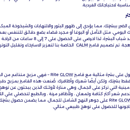
ناسبة لاحتياجاتك الفردية.
ثر
 الضرر ببشرتك، مما يؤدي إلى ظهور البثور والالتهابات والشيخوخة المب
نك اليومي، مثل التأمل أو اليوغا أو مجرد قضاء بضع دقائق للتنفس بعم
أمرًا ضروريًا أيضًا لتجديد شباب البشرة، لذا احرصي ع
جة. تم تصميم قاميز
CALM
الخاصة بنا لتعزيز الاسترخاء وتقليل التوتر
ول على بشرة مثالية مع قاميز
GLOW
Rite
–
فهي
مزيج متناغم من ال
 بشرتك، ولكن أيضًا شعرك وأظافرك. صُنعت هذه القاميز بمزيج دقي
لأمينية التي تركز على الجمال، وهي منارة لأولئك الذين يبحثون عن تو
 لدعم شعر أكثر كثافة ولمعان
،
ولأظافر مرنة
،
وبالطبع لتحصلي علي ال
GLO
Rite
على جوهر النهج الشامل للجمال، مما يضمن حصول بشرت
تاجونها للحصول على توهج طبيعي مثالي.