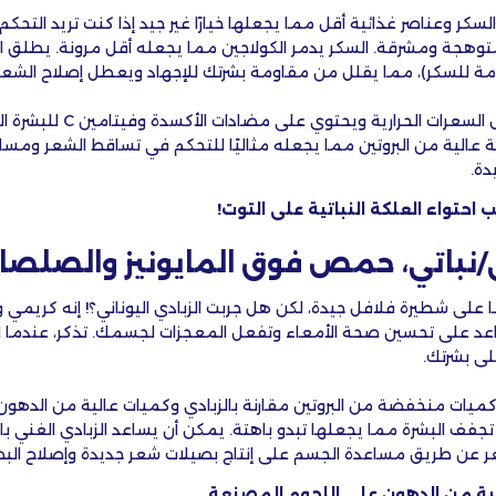
لسكر وعناصر غذائية أقل مما يجعلها خيارًا غير جيد إذا كنت تريد التح
مة للسكر)، مما يقلل من مقاومة بشرتك للإجهاد ويعطل إصلاح الشعر 
كما أن التوت منخفض السعرات الحر
ة عالية من البروتين مما يجعله مثاليًا للتحكم في تساقط الشعر ومس
دة.
احتواء العلكة النباتية على التوت!
ي/نباتي، حمص فوق المايونيز والصلصا
عًا على شطيرة فلافل جيدة، لكن هل جربت الزبادي اليوناني؟! إنه كريمي 
اعد على تحسين صحة الأمعاء وتفعل المعجزات لجسمك. تذكر، عندما ل
لى بشرتك.
كميات منخفضة من البروتين مقارنة بالزبادي وكميات عالية من الدهون
تجفف البشرة مما يجعلها تبدو باهتة. يمكن أن يساعد الزبادي الغني بال
 عن طريق مساعدة الجسم على إنتاج بصيلات شعر جديدة وإصلاح البصيل
الية من الدهون على اللحوم المصنعة