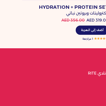
HYDRATION + PROTEIN SE
حزمة Greens & Gut المثاليّة
كتروليتات وبروتين نباتي
البريبايو
,999.00 AED
356.00 AED
319.00 
أضف إلى العربة
أضف إلى
1 مراجعة
 RITE