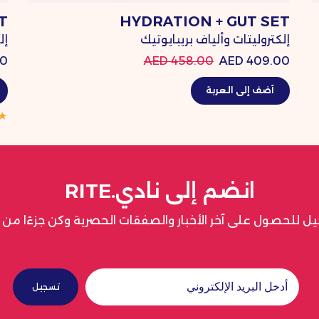
T
HYDRATION + GUT SET
إلكتروليتات وألياف بريبايوتيك
إل
AED
458.00 AED
409.00 AED
أضف إلى العربة
انضم إلى نادي.RITE
ل للحصول على آخر الأخبار والصفقات الحصرية وكن جزءًا من نادي
تسجيل