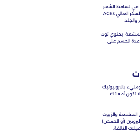
كم في تساقط الشعر
والحصول على بشرة متوهجة ومشرقة. السكر يدمر الكولاجين مما يجعله أقل مرونة. يطلق السكر العالي AGEs
والجلد.
ارية ويحتوي على مضادات الأكسدة وفيتامين C للبشرة المشعة. يحتوي توت
اعدة الجسم على
ت
ومليء بالبروبيوتيك
ا تكون أمعائك
 المشبعة والزيوت
بروتين (أو الحمص)
ات التالفة.