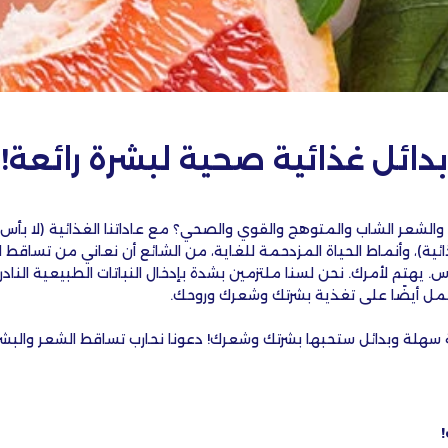
بدائل غذائية صحية لبشرة رائعة!
 والشعر الشاب والمتوهج والقوي والصحي؟ مع عاداتنا الغذائية (لا ب
ئية)، وأنماط الحياة المزدحمة للغاية، من الشائع أن نعاني من تساقط ا
يهتم لأمرك. نحن لسنا ملتزمين بشدة بإدخال النباتات الطبيعية النادر
عمل أيضًا على تغذية بشرتك وشعرك وروحك.
سهلة وبدائل ستحبها بشرتك وشعرك! دعونا نحارب تساقط الشعر والبشرة