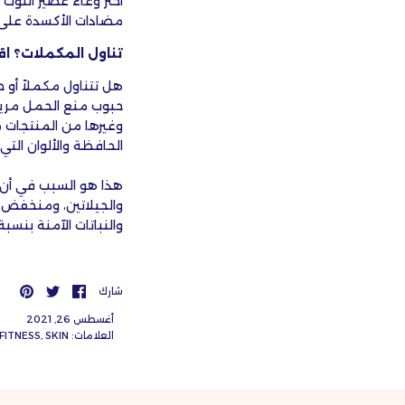
مضادات الأكسدة على تقليل الضرر وم
تناول المكملات؟ اقرأ
هل تتناول مكملاً أو ح
حبوب منع الحمل مريرة
وغيرها من المنتجات م
الحافظة والألوان الت
والنباتات الآمنة بنسبة 100٪
شارك
انشر
يعل
شارك
على
على
علي
Twitter
Facebook
أغسطس 26, 2021
العلامات:
SKIN
FITNESS