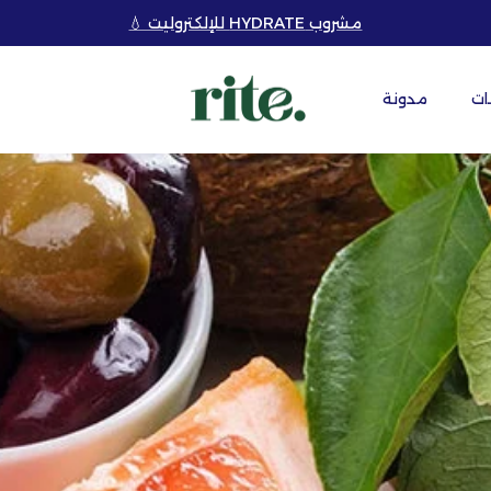
مشروب HYDRATE للإلكتروليت 💧
ات
مدونة