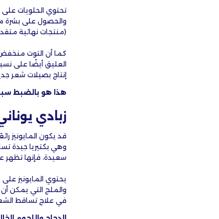
تحتوي الحلويات على ا
(منتجات نهائية متقد
العليق أيضًا على نسب
إنتاج بصيلات شعر جدي
هذا هو بالضبط سبب 
زبادي يونان
قد يكون المايونيز رائ
وهي بكتيريا جيدة تس
سعيدة، فإنها تظهر ع
يحتوي المايونيز على 
والملح التي يمكن أن 
في علاج تساقط الشعر
الدجاج واللحوم الخ