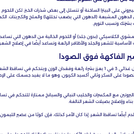
بروني على البيتزا الساخنة أو تتسلل إلى بعض شذرات الخبز، لكن اللحو
لدهون المشبعة (الدهون التي يصعب تحللها) والملح والكبريتات. الكمي
بشرتك وتسبب التورم.
لمشوي الكلاسيكي (بدون جلد) أو اللحوم الخالية من الدهون التي تساعد
ت الأساسية للشعر والجلد والأظافر الرائعة وتساعد أيضًا في إصلاح الشعر 
ر الفاكهة فوق الصودا
إذا كنت تبحث عن بديل غذائي 3 في 1 يعزز بشرة رائعة وفقدان الوزن ويتحكم في تساق
صودا على السكر وثاني أكسيد الكربون، وهو ما لا يفيد جسمك على الإ
 بالبروتين مع المكسرات والحليب النباتي والسبانخ ممتازة للتحكم في ت
بناء وإصلاح بصيلات الشعر التالفة.
م أيضًا تساقط الشعر، إذا كان الأمر كذلك، فإن كوبًا من عصير الليمون