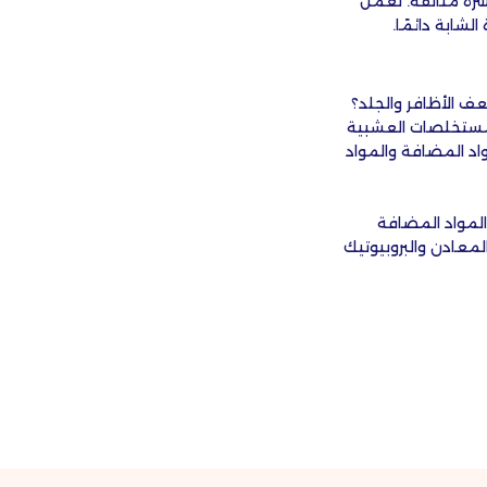
تامين C والزنك للحصول على بشرة متألقة. تعمل
عف الأظافر والجلد؟
المستخلصات العشبية
واد المضافة والمواد
عية والمواد المضافة
 ومنخفض السعرات الحرارية وغني بالعناصر الغذائية الحيوية مثل فيتامين C وB والمعادن والبروبيوتيك