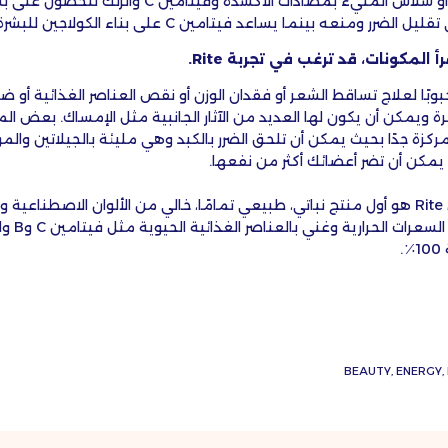
اختر وعاء عصير التوت أو سلاش المليء بمضادات الأكسدة وفي
نعه بينما يساعد فيتامين C على بناء الكولاجين للبشرة الشابة دائمًا.
 المكونات، قد ترغب في تجربة Rite.
بوبًا لعلاج تساقط الشعر أو فقدان الوزن أو نقص العناصر الغذائية أو ض
 ويمكن أن يكون لها العديد من الآثار الجانبية مثل الإمساك. بعض 
ركزة جدًا بحيث يمكن أن تلحق الضرر بالكبد وهي مليئة بالجيلاتين والم
ي يمكن أن تضر أعضائك أكثر من نفعها.
هذا هو السبب في أن Rite هو أول منتج نباتي، طبيعي تمامًا، خالي من الألوان الاصطنا
والجيلاتين،
.
ق
ه
BEAUTY
ENERGY