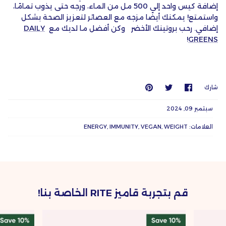
إضافة كيس واحد إلى 500 مل من الماء، ورجه حتى يذوب تمامًا،
واستمتع! يمكنك أيضًا مزجه مع العصائر لتعزيز الصحة بشكل
إضافي. رحب بروتينك الأخضر وكن أفضل ما لديك مع
DAILY
!
GREENS
شارك
انشر
يعلق
شارك
على
على
عليه
Twitter
Facebook
سبتمبر 09, 2024
العلامات:
WEIGHT
VEGAN
IMMUNITY
ENERGY
قم بتجربة قاميز RITE الخاصة بنا!