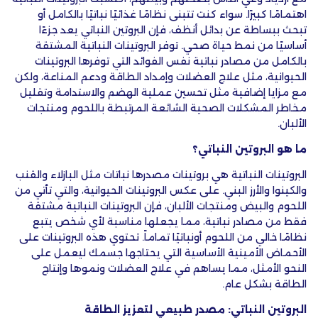
اهتمامًا كبيرًا. سواء كنت تتبنى نظامًا غذائيًا نباتيًا بالكامل أو
تبحث ببساطة عن بدائل أنظف، فإن البروتين النباتي يعد جزءًا
أساسيًا من نمط حياة صحي. توفر البروتينات النباتية المشتقة
بالكامل من مصادر نباتية نفس الفوائد التي توفرها البروتينات
الحيوانية، مثل علاج العضلات وإ
مداد
الطاقة ودعم المناعة، ولكن
مع مزايا إضافية مثل تحسين عملية الهضم والاستدامة وتقليل
مخاطر المشكلات الصحية الشائعة المرتبطة باللحوم ومنتجات
الألبان.
ما هو البروتين النباتي؟
البروتينات النباتية هي بروتينات مصدرها نباتات مثل البازلاء والقنب
والكينوا والأرز البني. على عكس البروتينات الحيوانية، والتي تأتي من
اللحوم والبيض ومنتجات الألبان، فإن البروتينات النباتية مشتقة
فقط من مصادر نباتية، مما يجعلها مناسبة لأي شخص يتبع
نظامًا خالي من اللحوم أونباتيًا تماماً. تحتوي هذه البروتينات على
الأحماض الأمينية الأساسية التي يحتاجها جسمك ليعمل على
النحو الأمثل، مما يساهم في علاج العضلات ونموها وإنتاج
الطاقة بشكل عام.
البروتين النباتي: مصدر طبيعي لتعزيز الطاقة