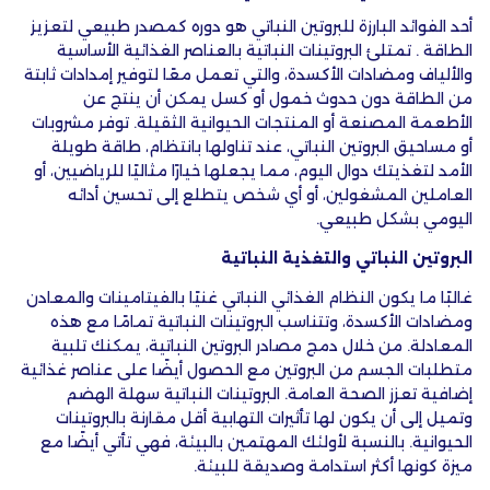
أحد الفوائد البارزة للبروتين النباتي هو دوره كمصدر طبيعي لتعزيز
الطاقة . تمتلئ البروتينات النباتية بالعناصر الغذائية الأساسية
والألياف ومضادات الأكسدة، والتي تعمل معًا لتوفير إمدادات ثابتة
من الطاقة دون حدوث خمول أو كسل يمكن أن ينتج عن
الأطعمة المصنعة أو المنتجات الحيوانية الثقيلة. توفر مشروبات
أو مساحيق البروتين النباتي، عند تناولها بانتظام، طاقة طويلة
الأمد لتغذيتك دوال اليوم، مما يجعلها خيارًا مثاليًا للرياضيين، أو
العاملين المشغولين، أو أي شخص يتطلع إلى تحسين أدائه
اليومي بشكل طبيعي.
البروتين النباتي والتغذية النباتية
غالبًا ما يكون النظام الغذائي النباتي غنيًا بالفيتامينات والمعادن
ومضادات الأكسدة، وتتناسب البروتينات النباتية تمامًا مع هذه
المعادلة. من خلال دمج مصادر البروتين النباتية، يمكنك تلبية
متطلبات الجسم من البروتين مع الحصول أيضًا على عناصر غذائية
إضافية تعزز الصحة العامة. البروتينات النباتية سهلة الهضم
وتميل إلى أن يكون لها تأثيرات التهابية أقل مقارنة بالبروتينات
الحيوانية. بالنسبة لأولئك المهتمين بالبيئة، فهي تأتي أيضًا مع
ميزة كونها أكثر استدامة وصديقة للبيئة.