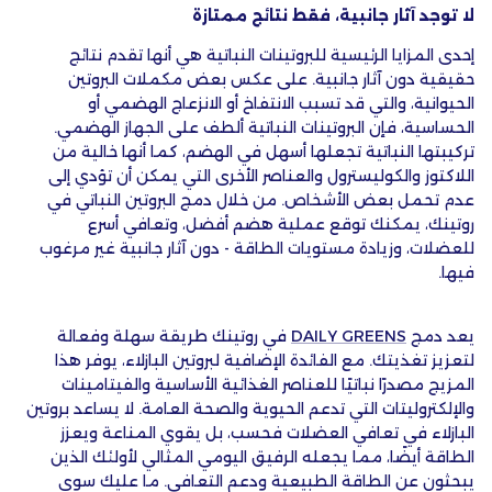
لا توجد آثار جانبية، فقط نتائج ممتازة
إحدى المزايا الرئيسية للبروتينات النباتية هي أنها تقدم نتائج
حقيقية دون آثار جانبية. على عكس بعض مكملات البروتين
الحيوانية، والتي قد تسبب الانتفاخ أو الانزعاج الهضمي أو
الحساسية، فإن البروتينات النباتية ألطف على الجهاز الهضمي.
تركيبتها النباتية تجعلها أسهل في الهضم، كما أنها خالية من
اللاكتوز والكوليسترول والعناصر الأخرى التي يمكن أن تؤدي إلى
عدم تحمل بعض الأشخاص. من خلال دمج البروتين النباتي في
روتينك، يمكنك توقع عملية هضم أفضل، وتعافي أسرع
للعضلات، وزيادة مستويات الطاقة - دون آثار جانبية غير مرغوب
فيها.
يعد دمج
DAILY GREENS
في روتينك طريقة سهلة وفعالة
لتعزيز تغذيتك. مع الفائدة الإضافية لبروتين البازلاء، يوفر هذا
المزيج مصدرًا نباتيًا للعناصر الغذائية الأساسية والفيتامينات
والإلكتروليتات التي تدعم الحيوية وال
صحة العامة
. لا يساعد بروتين
البازلاء في تعافي العضلات فحسب، بل يقوي المناعة ويعزز
الطاقة أيضًا، مما يجعله الرفيق اليومي المثالي لأولئك الذين
يبحثون عن الطاقة الطبيعية ودعم التعافي. ما عليك سوى