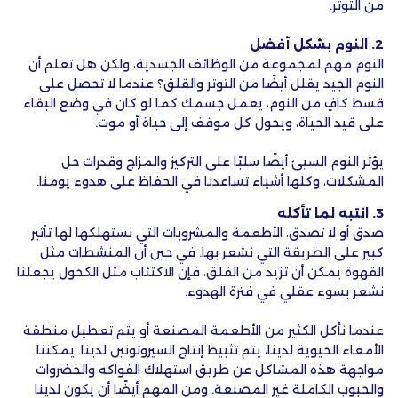
من التوتر.
2. النوم بشكل أفضل
النوم مهم لمجموعة من الوظائف الجسدية، ولكن هل تعلم أن
النوم الجيد يقلل أيضًا من التوتر والقلق؟ عندما لا تحصل على
قسط كافٍ من النوم، يعمل جسمك كما لو كان في وضع البقاء
على قيد الحياة، ويحول كل موقف إلى حياة أو موت.
يؤثر النوم السيئ أيضًا سلبًا على التركيز والمزاج وقدرات حل
المشكلات، وكلها أشياء تساعدنا في الحفاظ على هدوء يومنا.
3. انتبه لما تأكله
صدق أو لا تصدق، الأطعمة والمشروبات التي نستهلكها لها تأثير
كبير على الطريقة التي نشعر بها. في حين أن المنشطات مثل
القهوة يمكن أن تزيد من القلق، فإن الاكتئاب مثل الكحول يجعلنا
نشعر بسوء عقلي في فترة الهدوء.
عندما نأكل الكثير من الأطعمة المصنعة أو يتم تعطيل منطقة
الأمعاء الحيوية لدينا، يتم تثبيط إنتاج السيروتونين لدينا. يمكننا
مواجهة هذه المشاكل عن طريق استهلاك الفواكه والخضروات
والحبوب الكاملة غير المصنعة. ومن المهم أيضًا أن يكون لدينا