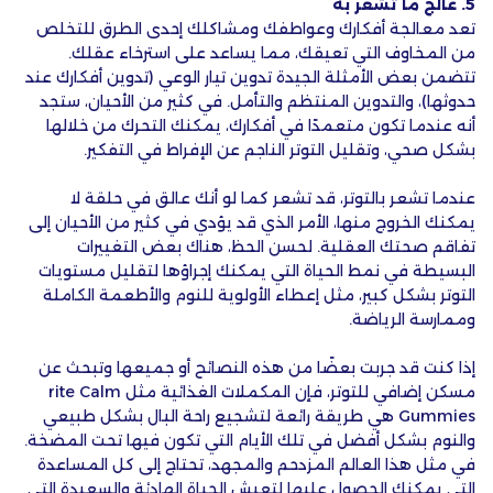
5. عالج ما تشعر به
تعد معالجة أفكارك وعواطفك ومشاكلك إحدى الطرق للتخلص
من المخاوف التي تعيقك، مما يساعد على استرخاء عقلك.
تتضمن بعض الأمثلة الجيدة تدوين تيار الوعي (تدوين أفكارك عند
حدوثها)، والتدوين المنتظم والتأمل. في كثير من الأحيان، ستجد
أنه عندما تكون متعمدًا في أفكارك، يمكنك التحرك من خلالها
بشكل صحي، وتقليل التوتر الناجم عن الإفراط في التفكير.
عندما تشعر بالتوتر، قد تشعر كما لو أنك عالق في حلقة لا
يمكنك الخروج منها، الأمر الذي قد يؤدي في كثير من الأحيان إلى
تفاقم صحتك العقلية. لحسن الحظ، هناك بعض التغييرات
البسيطة في نمط الحياة التي يمكنك إجراؤها لتقليل مستويات
التوتر بشكل كبير، مثل إعطاء الأولوية للنوم والأطعمة الكاملة
وممارسة الرياضة.
إذا كنت قد جربت بعضًا من هذه النصائح أو جميعها وتبحث عن
مسكن إضافي للتوتر، فإن المكملات الغذائية مثل rite Calm
Gummies هي طريقة رائعة لتشجيع راحة البال بشكل طبيعي
والنوم بشكل أفضل في تلك الأيام التي تكون فيها تحت المضخة.
في مثل هذا العالم المزدحم والمجهد، تحتاج إلى كل المساعدة
التي يمكنك الحصول عليها لتعيش الحياة الهادئة والسعيدة التي