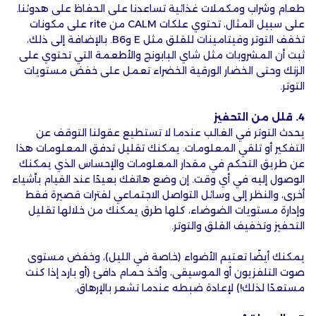
طعام وشراب ومكملات غذائية تساعدنا على الحفاظ على هدوئنا.
على سبيل المثال، تحتوي علكات CALM من rite على مكونات
تخفف التوتر وفيتامينات للقلق مثل E وB6. بالإضافة إلى ذلك،
ثبت أن المشروبات مثل شاي البابونج والأطعمة التي تحتوي على
الزنك وحتى الخضار الورقية الخضراء تعمل على خفض مستويات
التوتر.
4. قلل من التحفيز
يحدث التوتر في الغالب عندما لا تستطيع عقولنا التوقف عن
التفكير أو تلقي المعلومات. يمكنك تقليل تدفق المعلومات هذا
عن طريق التحكم في مقدار المعلومات والإحساس الذي يمكنك
الوصول إليه في أي وقت. إن وضع هاتفك بعيدًا عند القيام بأشياء
أخرى، والنظر إلى وسائل التواصل الاجتماعي لفترات قصيرة فقط
وإدارة مستويات الضوضاء، كلها طرق يمكنك من خلالها تقليل
التحفيز وتخفيف القلق والتوتر.
يمكنك أيضًا تعتيم الأضواء (خاصة في الليل)، وخفض مستوى
صوت التلفزيون أو الموسيقى، وأخذ حمام دافئ (أو بارد إذا كنت
مستعدًا لذلك!) لإعادة ضبطه عندما تشعر بالإرهاق.