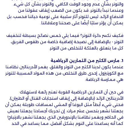
والتوتر بشأن عدم وجود الوقت الكافي، والتوتر بشأن كل شيء.
وعندما نبدأ بالتوتر، قد يكون من الصعب إيقاف عقولنا من
الاندفاع الزائد. ليس للتوتر آثار سلبية على نوعية حياتنا فحسب، بل
يمكن أن يؤثر سلبًا أيضًا على صحتنا وعلاقاتنا.
فكيف نكسر دائرة التوتر؟ فيما يلي خمس نصائح بسيطة لتخفيف
التوتر - بالإضافة إلى نصيحة إضافية خاصة من طقوس الفريق،
كل ما يتعلق بالعلكة للتخلص من التوتر.
1. مارس الكثير من التمارين الرياضية
عندما يكون لدينا الكثير من التوتر والقلق، يغمر الأدرينالين نظامنا
مع الكورتيزول. إحدى طرق التخلص من هذه المواد المسببة للتوتر
هي ممارسة الرياضة.
في حين أن التمارين الرياضية القوية تعتبر رائعة لاستهلاك
الأدرينالين الزائد (بالإضافة إلى إيقاف استجابات القتال أو الطيران)،
فحتى شيء أبطأ مثل اليوغا أو المشي لمسافات طويلة يمكن أن
يجعلنا نشعر بتحسن عشر مرات. إن تحريك أجسادنا يجعلنا نعيش
في الحاضر ويغمر نظامنا بالإندورفين الذي يجعلنا نشعر بالارتياح!
كما أنه يساعدنا على النوم بشكل أفضل، مما يساعد في الحد