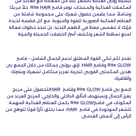
تبسيط روتين العناية بالشعر. بدلاً من المعاناة مع العديد من
المكملات الغذائية والمنتجات، توفر قاميز
HAIR
Rite
حلاً مريحًا
وشاملاً، مما يضمن حصول شعرك على مجموعة شاملة من
العناصر الغذائية الضرورية للقوة والحيوية. مع كل قضمة لذيذة،
فإنك لا تنغمس فقط في الطعم اللذيذ؛ بل تتخذ خطوات فعالة
لمنع تساقط الشعر وتكشف أسرار الخصلات الجميلة والمرنة.
نقدم لكم ثنائي القوة المطلق لدعم الجمال الشامل – قاميز
GLOW
Rite
وقاميز
HAIR
. ارتق بروتين جمالك من خلال الجمع بين
هذين المكملين القويين لتجربة تعزيز متكامل لشعرك وبشرتك
وأظافرك.
اجمع بين قاميز
GLOW
Rite
وقاميز
HAIR
للحصول على مزيج
يعزز الجمال ويستهدف التألق الداخلي والخارجي. المزيج الفريد من
المكونات في قاميز
GLOW
Rite
يكمل العناصر الغذائية المهمة
للشعر الموجودة في قاميز
HAIR
، مما يخلق تآزرًا قويًا لتوهج من
الرأس إلى أخمص القدمين.