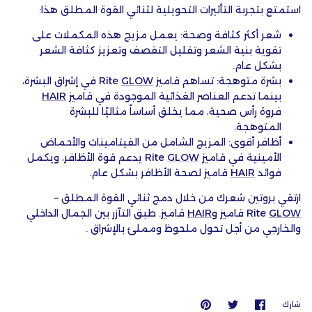
استمتع بتجربة التأثيرات التحويلية لثنائي القوة المطلق هذا:
شعر أكثر كثافة وصحة: يعمل مزيج هذه المكملات على
تقوية بنية الشعر وتقليل التقصف وتعزيز كثافة الشعر
بشكل عام.
بشرة متوهجة: تساهم قاميز
GLOW
Rite
في إشراق البشرة،
بينما تدعم العناصر الغذائية الموجودة في قاميز
HAIR
فروة رأس صحية، مما يخلق أساساً مثاليًا للبشرة
المتوهجة.
أظافر أقوى: المزيج الشامل من الفيتامينات والأحماض
الأمينية في قاميز
GLOW
Rite
يدعم قوة الأظافر، ويكمل
فوائد
HAIR
قاميز لصحة الأظافر بشكل عام.
ارتقي بروتين شعرك من خلال دمج ثنائي القوة المطلق –
GLOW
Rite
قاميز
و
HAIR
قاميز
. طبق التآزر بين الجمال الداخلي
والخارجي من أجل تحول ملحوظ ومملئ بالإشراق .
شارك
انشر
يعلق
شارك