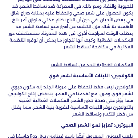
للحيوية والثقة. ومع ذلك، في المعركة ضد تساقط الشعر، قد
يكون الحصول على شعر صحي والحفاظ عليه بمثابة صراع شاق
في بعض الأحيان. في حين أن اتباع نظام غذائي متوازن أمر بالغ
الأهمية بلا شك، فإن الكشف عن أسرار منع تساقط الشعر قد
يتطلب الوقت لمراجعة أخري. في هذه المدونة، سنستكشف دور
المكملات الغذائية وكيف أنها تتجاوز ما يمكن أن توفره الأنظمة
الغذائية في مكافحة تساقط الشعر.
المكملات الغذائية للحد من تساقط الشعر
الكولاجين: اللبنات الأساسية لشعر قوي
الكولاجين ليس فقط للحفاظ على مرونة الجلد؛ إنه مكون حيوي
لشعر قوي ومرن. مع تقدمنا ​​في العمر، ينخفض ​​إنتاج الكولاجين،
مما يؤثر على صحة جذور الشعر. المكملات الغذائية الغنية
بالكولاجين توفر اللبنات الأساسية لتقوية بنية الشعر، مما يقلل
من خطر التكسر وتساقط الشعر.
البيوتين: تعزيز نمو الشعر الصحي
يلعب البيوتين، المعروف أيضًا باسم فيتامين ب8، دورًا حاسمًا في