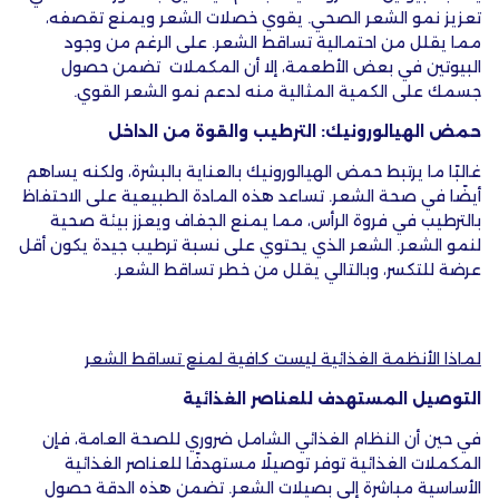
تعزيز نمو الشعر الصحي. يقوي خصلات الشعر ويمنع تقصفه،
مما يقلل من احتمالية تساقط الشعر. على الرغم من وجود
البيوتين في بعض الأطعمة، إلا أن المكملات تضمن حصول
جسمك على الكمية المثالية منه لدعم نمو الشعر القوي.
حمض الهيالورونيك: الترطيب والقوة من الداخل
غالبًا ما يرتبط حمض الهيالورونيك بالعناية بالبشرة، ولكنه يساهم
أيضًا في صحة الشعر. تساعد هذه المادة الطبيعية على الاحتفاظ
بالترطيب في فروة الرأس، مما يمنع الجفاف ويعزز بيئة صحية
لنمو الشعر. الشعر الذي يحتوي على نسبة ترطيب جيدة يكون أقل
عرضة للتكسر، وبالتالي يقلل من خطر تساقط الشعر.
لماذا الأنظمة الغذائية ليست كافية لمنع تساقط الشعر
التوصيل المستهدف للعناصر الغذائية
في حين أن النظام الغذائي الشامل ضروري للصحة العامة، فإن
المكملات الغذائية توفر توصيلًا مستهدفًا للعناصر الغذائية
الأساسية مباشرة إلى بصيلات الشعر. تضمن هذه الدقة حصول