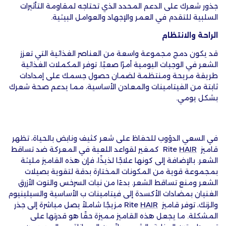
جذور شعرك على الدعم المحدد الذي تحتاجه لمقاومة التأثيرات
السلبية للتقدم في العمر والإجهاد والعوامل البيئية.
الراحة والانتظام
قد يكون دمج مجموعة واسعة من العناصر الغذائية التي تعزز
الشعر في الوجبات اليومية أمرًا صعبًا. توفر المكملات الغذائية
طريقة مريحة ومنتظمة لضمان حصول جسمك على إمدادات
ثابتة من الفيتامينات والمعادن الأساسية، مما يدعم صحة شعرك
بشكل يومي.
في السعي الدؤوب للحفاظ على شعر كثيف ونابض بالحياة، تظهر
قاميز
Rite
HAIR
كمغير لقواعد اللعبة في المعركة ضد تساقط
الشعر. بالإضافة إلى كونها علاجًا لذيذًا، فإن هذه القاميز مليئة
بمجموعة قوية من المكونات المختارة بدقة لتقوية بصيلات
الشعر ومنع تساقط الشعر. بدءًا من نبات السرخس والتوت الأزرق
الغنيان بمضادات الأكسدة إلى فيتامينات ب الأساسية والسيلينيوم
والزنك، توفر قاميز
Rite
HAIR
مزيجًا شاملاً يصل مباشرة إلى جذر
المشكلة. ما يجعل هذه القاميز مميزة حقًا هو قدرتها على